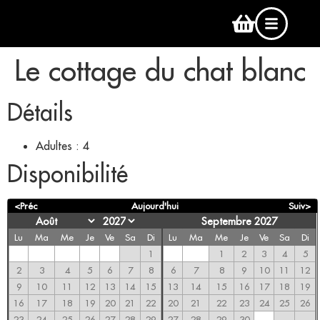
Le cottage du chat blanc
Détails
Adultes :
4
Disponibilité
<Préc
Aujourd'hui
Suiv>
Septembre 2027
Lu
Ma
Me
Je
Ve
Sa
Di
Lu
Ma
Me
Je
Ve
Sa
Di
1
1
2
3
4
5
2
3
4
5
6
7
8
6
7
8
9
10
11
12
9
10
11
12
13
14
15
13
14
15
16
17
18
19
16
17
18
19
20
21
22
20
21
22
23
24
25
26
23
24
25
26
27
28
29
27
28
29
30