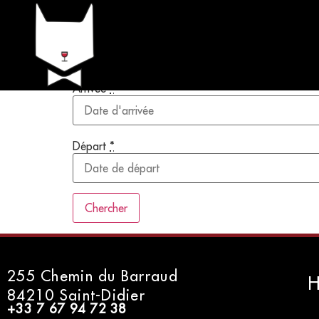
Recherche Disponibil
Les champs obligatoires sont suivis de
*
Arrivée
*
Départ
*
255 Chemin du Barraud
H
84210 Saint-Didier
+33 7 67 94 72 38